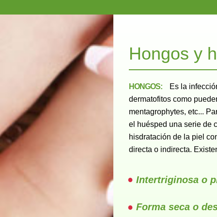
Hongos y h
HONGOS:
Es la infecci
dermatofitos como pueden 
mentagrophytes, etc... P
el huésped una serie de 
hisdratación de la piel c
directa o indirecta. Existe
Intertriginosa o p
Forma seca o de